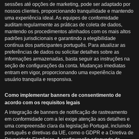
sessões até opções de marketing, pode ser adaptado por
nossos clientes, proporcionando tranquilidade e mantendo
uma experiência ideal. As equipes de conformidade
auditam regularmente as práticas de coleta de dados,
mantendo os procedimentos alinhados com os mais altos
padrões jurisdicionais e garantindo a elegibilidade
contínua dos participantes português. Para atualizar as
preferências de dados ou solicitar detalhes sobre as
informações armazenadas, basta seguir as instruções na
seção de configurações da conta. Mudanças imediatas
entram em vigor, proporcionando uma experiência de
usuário tranquila e responsiva.
Como implementar banners de consentimento de
acordo com os requisitos legais
A integração de banners de notificação de rastreamento
em conformidade com a lei exige atenção aos detalhes e
uma compreensão clara da legislação Portugal, incluindo
português e diretivas da UE, como o GDPR e a Diretiva de