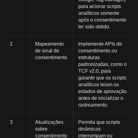
para acionar scripts
analíticos somente
após o consentimento
ter sido obtido.
2
Mapeamento
Implemente APIs de
de sinal de
consentimento ou
consentimento
estruturas
padronizadas, como o
TCF v2.0, para
garantir que os scripts
analíticos leiam os
estados de aprovação
antes de inicializar o
rastreamento.
3
Atualizações
Permita que scripts
sobre
dinâmicos
consentimento
interrompam ou