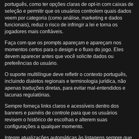
português, como ter opções claras de opt-in com caixas de
seleção e permitir que os usuários controlem quais dados
veem por categoria (como análise, marketing e dados
funcionais), reduz o risco de infringir a lei e torna os
jogadores mais confiáveis.
Faça com que os prompts apareçam e apareçam nos
momentos certos para o design e o fluxo do jogo. Eles
devem aparecer antes que você solicite dados ou
preferências do usuário.
O suporte multilíngue deve refletir o contexto português,
incluindo dialetos regionais e terminologia jurídica, não
apenas traduções diretas, para evitar mal-entendidos e
lacunas regulatórias.
Sempre forneça links claros e acessíveis dentro dos
banners e painéis de controle para que os usuários
revisem o histórico de escolhas e alterem suas
configurações a qualquer momento.
Integre atualizações automáticas às listagens sempre que