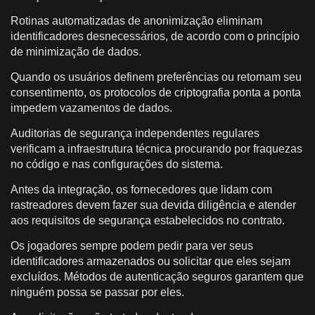
Rotinas automatizadas de anonimização eliminam
identificadores desnecessários, de acordo com o princípio
de minimização de dados.
Quando os usuários definem preferências ou retomam seu
consentimento, os protocolos de criptografia ponta a ponta
impedem vazamentos de dados.
Auditorias de segurança independentes regulares
verificam a infraestrutura técnica procurando por fraquezas
no código e nas configurações do sistema.
Antes da integração, os fornecedores que lidam com
rastreadores devem fazer sua devida diligência e atender
aos requisitos de segurança estabelecidos no contrato.
Os jogadores sempre podem pedir para ver seus
identificadores armazenados ou solicitar que eles sejam
excluídos. Métodos de autenticação seguros garantem que
ninguém possa se passar por eles.