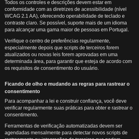
Todos os controles e descrições devem estar em
conformidade com as diretrizes de acessibilidade (nível
WCAG 2.1 AA), oferecendo operabilidade de teclado e
contraste claro. Se possível, suporte mais de um idioma
para alcançar uma gama maior de pessoas em Portugal.
Verifique o centro de preferências regularmente,
especialmente depois que scripts de terceiros forem
atualizados ou novas leis forem aprovadas em uma
determinada área, para garantir que esteja de acordo com
os requisitos de consentimento do usuário.
Ficando de olho e mudando as regras para rastrear o
consentimento
Para acompanhar a lei e construir confiança, você deve
verificar regularmente suas práticas para obter e rastrear o
consentimento.
Ferramentas de verificação automatizadas devem ser
agendadas mensalmente para detectar novos scripts de