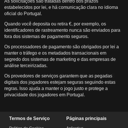
As solicitações são tratadas dentro dos prazos
estabelecidos por lei, e há comunicação clara no idioma
oficial do Portugal.
Quando você deposita ou retira €, por exemplo, os
identificadores de rastreamento nunca são enviados para
fora dos sistemas de pagamento seguros.
Os processadores de pagamento são obrigados por lei a
manter o tráfego e os metadados transacionais em
segredo dos sistemas de marketing e das empresas de
análise terceirizadas.
Os provedores de serviços garantem que as pegadas
digitais dos jogadores estejam seguras seguindo estas
regras. Isso ajuda a manter o jogo justo e protege a
privacidade dos jogadores em Portugal.
Termos de Serviço
Páginas principais