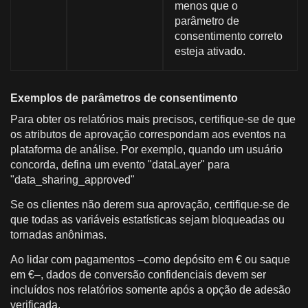
menos que o
parâmetro de
consentimento correto
esteja ativado.
Exemplos de parâmetros de consentimento
Para obter os relatórios mais precisos, certifique-se de que
os atributos de aprovação correspondam aos eventos na
plataforma de análise. Por exemplo, quando um usuário
concorda, defina um evento "dataLayer" para
"data_sharing_approved"
Se os clientes não derem sua aprovação, certifique-se de
que todas as variáveis estatísticas sejam bloqueadas ou
tornadas anônimas.
Ao lidar com pagamentos –como depósito em € ou saque
em €–, dados de conversão confidenciais devem ser
incluídos nos relatórios somente após a opção de adesão
verificada.