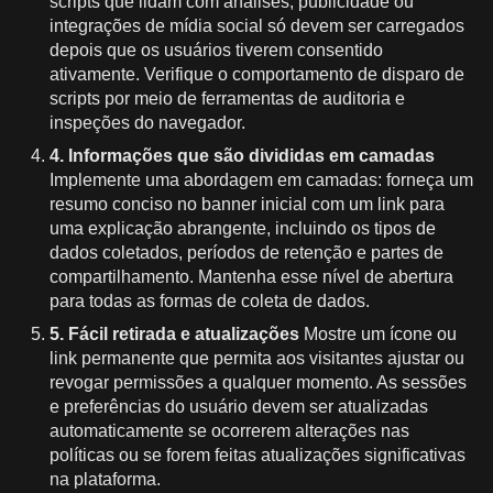
scripts que lidam com análises, publicidade ou
integrações de mídia social só devem ser carregados
depois que os usuários tiverem consentido
ativamente. Verifique o comportamento de disparo de
scripts por meio de ferramentas de auditoria e
inspeções do navegador.
4. Informações que são divididas em camadas
Implemente uma abordagem em camadas: forneça um
resumo conciso no banner inicial com um link para
uma explicação abrangente, incluindo os tipos de
dados coletados, períodos de retenção e partes de
compartilhamento. Mantenha esse nível de abertura
para todas as formas de coleta de dados.
5. Fácil retirada e atualizações
Mostre um ícone ou
link permanente que permita aos visitantes ajustar ou
revogar permissões a qualquer momento. As sessões
e preferências do usuário devem ser atualizadas
automaticamente se ocorrerem alterações nas
políticas ou se forem feitas atualizações significativas
na plataforma.